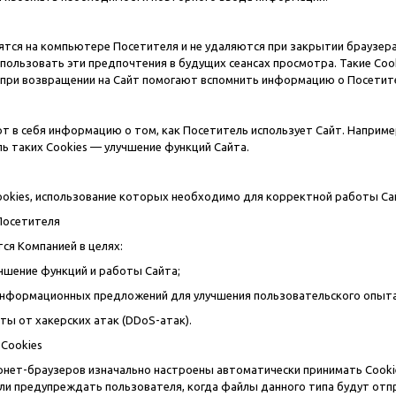
ятся на компьютере Посетителя и не удаляются при закрытии браузера
спользовать эти предпочтения в будущих сеансах просмотра. Такие C
и при возвращении на Сайт помогают вспомнить информацию о Посетит
т в себя информацию о том, как Посетитель использует Сайт. Наприме
ль таких Cookies — улучшение функций Сайта.
okies, использование которых необходимо для корректной работы Са
Посетителя
тся Компанией в целях:
шение функций и работы Сайта;
формационных предложений для улучшения пользовательского опыта
 от хакерских атак (DDoS-атак).
 Cookies
ернет-браузеров изначально настроены автоматически принимать Cooki
ли предупреждать пользователя, когда файлы данного типа будут отпра