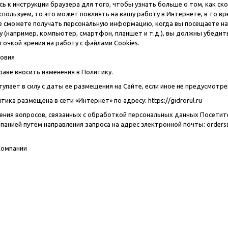
ь к инструкции браузера для того, чтобы узнать больше о том, как с
спользуем, то это может повлиять на вашу работу в Интернете, в то в
не сможете получать персональную информацию, когда вы посещаете на
у (например, компьютер, смартфон, планшет и т.д.), вы должны убедит
точкой зрения на работу с файлами Cookies.
ловия
праве вносить изменения в Политику.
ступает в силу с даты ее размещения на Сайте, если иное не предусмотр
тика размещена в сети «Интернет» по адресу:
https://gidrorul.ru
овения вопросов, связанных с обработкой персональных данных Посети
панией путем направления запроса на адрес электронной почты:
orders
Компании