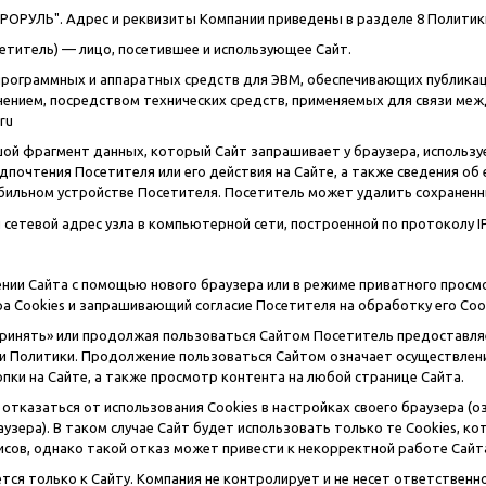
ОРУЛЬ". Адрес и реквизиты Компании приведены в разделе 8 Политик
етитель) — лицо, посетившее и использующее Сайт.
программных и аппаратных средств для ЭВМ, обеспечивающих публика
нием, посредством технических средств, применяемых для связи между
.ru
шой фрагмент данных, который Сайт запрашивает у браузера, использу
почтения Посетителя или его действия на Сайте, а также сведения об е
бильном устройстве Посетителя. Посетитель может удалить сохраненн
 сетевой адрес узла в компьютерной сети, построенной по протоколу IP
щении Сайта с помощью нового браузера или в режиме приватного про
а Сookies и запрашивающий согласие Посетителя на обработку его Сook
Принять» или продолжая пользоваться Сайтом Посетитель предоставляе
ми Политики. Продолжение пользоваться Сайтом означает осуществлени
пки на Сайте, а также просмотр контента на любой странице Сайта.
 отказаться от использования Сookies в настройках своего браузера 
зера). В таком случае Сайт будет использовать только те Cookies, к
сов, однако такой отказ может привести к некорректной работе Сайт
ется только к Сайту. Компания не контролирует и не несет ответствен