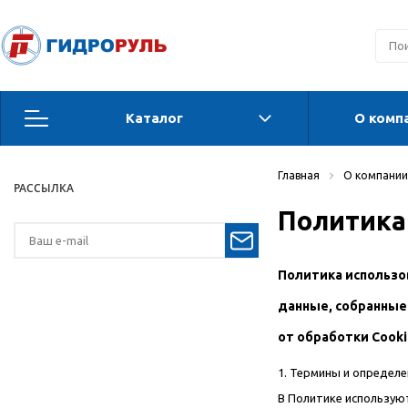
Каталог
О комп
Запчасти для техники ОАО Амкодор
Главная
О компании
РАССЫЛКА
Запчасти для Орловских погрузчиков и
Политика 
автогрейдеров
Запчасти для автогрейдеров
Политика использов
Радиаторы, охладители, калориферы,
данные, собранные
теплообменники
от обработки Cooki
Гидравлические системы
1. Термины и определе
Гидроцилиндры для спецтехники
В Политике использую