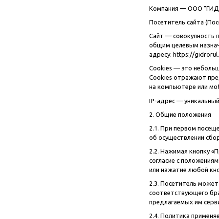
Запчасти для техники МТЗ
Компания — ООО "ГИДР
Посетитель сайта (Пос
Импортная гидравлика
Сайт — совокупность 
Навесное дополнительное
общим целевым назначе
обрудование для спецтехники
адресу:
https://gidrorul
Cookies — это неболь
Навесное оборудование для тракторов
Cookies отражают пред
типа МТЗ-82 и техника на базе МТЗ-82
на компьютере или мо
IP-адрес — уникальный
Ножи твердосплавные для спецтехники
2. Общие положения
Пневмогидроаккумуляторы для
2.1. При первом посе
спецтехники
об осуществлении сбор
Распродажа
2.2. Нажимая кнопку «
согласие с положения
Расходные материалы, подшипники,
или нажатие любой кно
метизы, стопорные кольца, ГСМ,
2.3. Посетитель может
фильтры, штуцеры, уплотнения, прочее
соответствующего брау
предлагаемых им серви
2.4. Политика применя