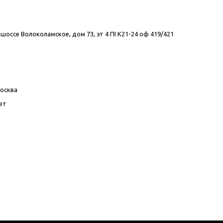
 шоссе Волоколамское, дом 73, эт 4 ПI К21-24 оф 419/421
Москва
ет