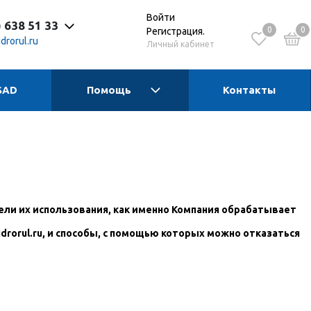
Войти
) 638 51 33
0
0
Регистрация.
drorul.ru
Личный кабинет
SAD
Помощь
Контакты
 до 17:30 Пн-Чт
 до 16:15 Пт
 - выходной
цели их использования, как именно Компания обрабатывает
idrorul.ru
, и способы, с помощью которых можно отказаться