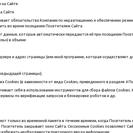
 на Сайте.
на Сайте
вливает обязательства Компании по неразглашению и обеспечению ре
ить во время посещения Посетителем Сайта.
ет данные, которые автоматически передаются ей при посещении Посет
ль») в объеме:
ере и адрес страницы (или иной программе, которая осуществляет дос
едыдущей страницы);
Cookies (в зависимости от вида Cookies, приведенного в разделе 4 По
ничивает себя в использовании инструментов для сбора файлов Cookies. 
 сервисы по верификации запросов и блокировке роботов и др.
уют только во временной памяти в течение времени, когда Посетитель
как Посетитель закрывает окно Сайта. Сессионные Cookies позволяют 
ы избежать необходимости повторного ввода информации.