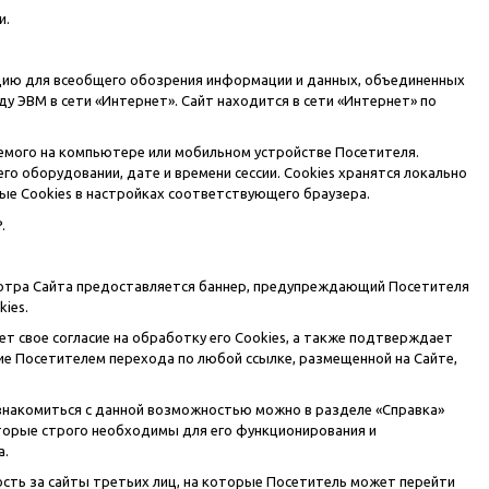
и.
цию для всеобщего обозрения информации и данных, объединенных
 ЭВМ в сети «Интернет». Сайт находится в сети «Интернет» по
емого на компьютере или мобильном устройстве Посетителя.
го оборудовании, дате и времени сессии. Сookies хранятся локально
ые Сookies в настройках соответствующего браузера.
.
смотра Сайта предоставляется баннер, предупреждающий Посетителя
ies.
т свое согласие на обработку его Сookies, а также подтверждает
е Посетителем перехода по любой ссылке, размещенной на Сайте,
(ознакомиться с данной возможностью можно в разделе «Справка»
оторые строго необходимы для его функционирования и
а.
ность за сайты третьих лиц, на которые Посетитель может перейти