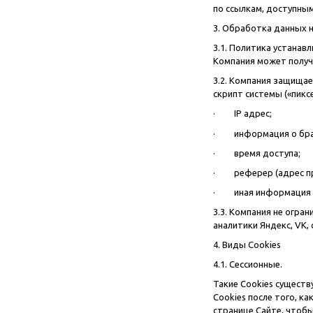
по ссылкам, доступным
3. Обработка данных 
3.1. Политика устана
Компания может получ
3.2. Компания защища
скрипт системы («пиксе
· IP адрес;
· информация о брауз
· время доступа;
· реферер (адрес пр
· иная информация из 
3.3. Компания не огра
аналитики Яндекс, VK,
4. Виды Cookies
4.1. Сессионные.
Такие Cookies существ
Cookies после того, 
странице Сайте, чтоб