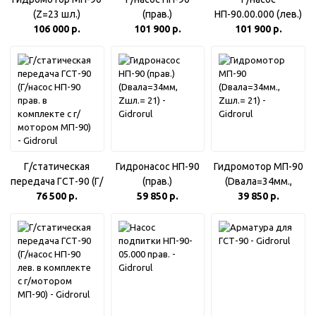
(Z=23 шл.)
(прав.)
НП-90.00.000 (лев.)
106 000 р.
(PVS90MHRDA1A1)
101 900 р.
101 900 р.
Zшл.= 23
23шл.
Г/статическая
Гидронасос НП-90
Гидромотор МП-90
передача ГСТ-90 (Г/
(прав.)
(Dвала=34мм.,
насос НП-90 прав. в
76 500 р.
(Dвала=34мм,
59 850 р.
Zшл.= 21)
39 850 р.
комплекте с г/
Zшл.= 21)
мотором МП-90)