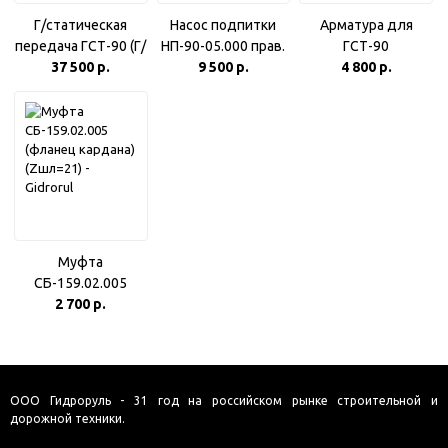
Г/статическая
Насос подпитки
Арматура для
передача ГСТ-90 (Г/
НП-90-05.000 прав.
ГСТ-90
насос НП-90 лев. в
37 500 р.
9 500 р.
4 800 р.
комплекте с г/
мотором МП-90)
Муфта
СБ-159.02.005
(фланец кардана)
2 700 р.
(Zшл=21)
ООО Гидроруль - 31 год на российском рынке строительной и
дорожной техники.