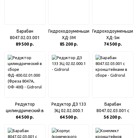
Барабан
Гидроходоуменьшитель
Гидроходоуменьшит
8047.02.03.001
ХД-3М
ХД-5м
89 500 р.
85 200 р.
74 500 р.
Редуктор
Редуктор ДЗ 133
Барабан
цилиндрический в
ЭЦ 02.02.000.1
8047.02.03.001 с
64 500 р.
сборе
64 500 р.
кронштейнами в
56 200 р.
ФД-400.02.01.000
сборе
(Фреза 8047А,
ОФ-400)