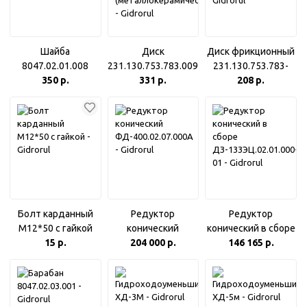
Шайба
Диск
Диск фрикционный
8047.02.01.008
231.130.753.783.009
231.130.753.783-
350 р.
(СК5983) ведомый
331 р.
011 (Z=45)
208 р.
(металлокерамический)
Болт карданный
Редуктор
Редуктор
М12*50 с гайкой
конический
конический в сборе
15 р.
ФД-400.02.07.000А
204 000 р.
ДЗ-133ЭЦ.02.01.000-
146 165 р.
01