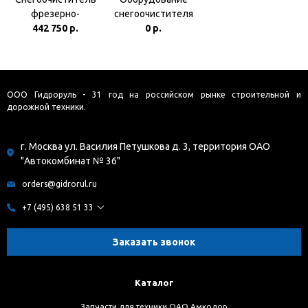
фрезерно-
снегоочистителя
роторный СНР-200
442 750 р.
фрезерно-
0 р.
с гидропривоом
роторного СНР-201
(Навесное
оборудование в
полной
ООО Гидроруль - 31 год на российском рынке строительной и
комплектации с
дорожной техники.
ГХУ-3)
г. Москва ул. Василия Петушкова д. 3, территория ОАО
"Автокомбинат № 36"
orders@gidrorul.ru
+7 (495) 638 51 33
Заказать звонок
Каталог
Запчасти для техники ОАО Амкодор