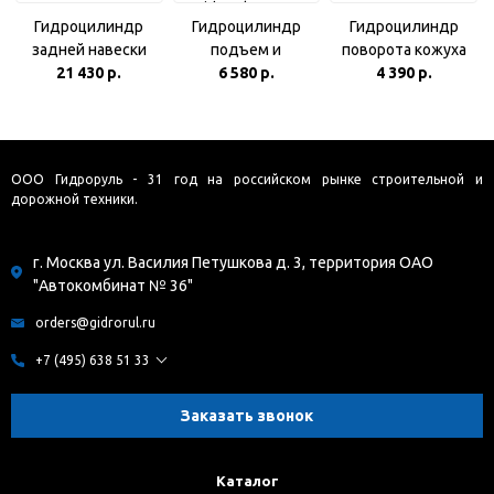
Гидроцилиндр
Гидроцилиндр
Гидроцилиндр
задней навески
подъем и
поворота кожуха
тракторов МТЗ
21 430 р.
опускание Амкодор
6 580 р.
4 390 р.
ротора
серий: 800, 500, 900
СНФ-200 КГЦ35-
снегоочистителя
(КГЦ226.100-40-200
01.00.000 /
СНФ-200 КГЦ35-
)
СНФ-200.05.00.100
02.50-32-320
ООО Гидроруль - 31 год на российском рынке строительной и
дорожной техники.
г. Москва ул. Василия Петушкова д. 3, территория ОАО
"Автокомбинат № 36"
orders@gidrorul.ru
+7 (495) 638 51 33
Заказать звонок
Каталог