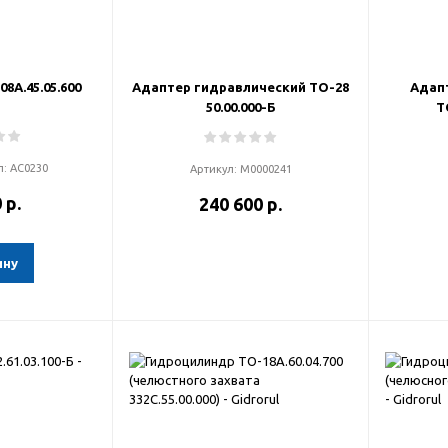
8А.45.05.600
Адаптер гидравлический ТО-28
Адап
50.00.000-Б
Т
л:
АС0230
Артикул:
М0000241
 р.
240 600 р.
ину