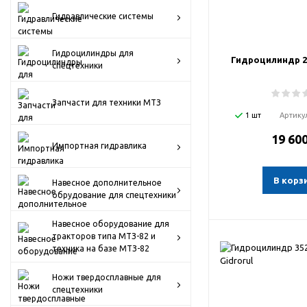
Запчасти для техники МТЗ
Гидравлические системы
Импортная гидравлика
Гидроцилиндры для
Гидроцилиндр 20
Навесное дополнительное
спецтехники
обрудование для спецтехники
Навесное оборудование для тракторов
Запчасти для техники МТЗ
типа МТЗ-82 и техника на базе МТЗ-82
1 шт
Артику
19 600
Ножи твердосплавные для спецтехники
Импортная гидравлика
Пневмогидроаккумуляторы для
В корз
спецтехники
Навесное дополнительное
обрудование для спецтехники
Распродажа
Навесное оборудование для
Расходные материалы, подшипники,
тракторов типа МТЗ-82 и
метизы, стопорные кольца, ГСМ,
техника на базе МТЗ-82
фильтры, штуцеры, уплотнения, прочее
Ножи твердосплавные для
спецтехники