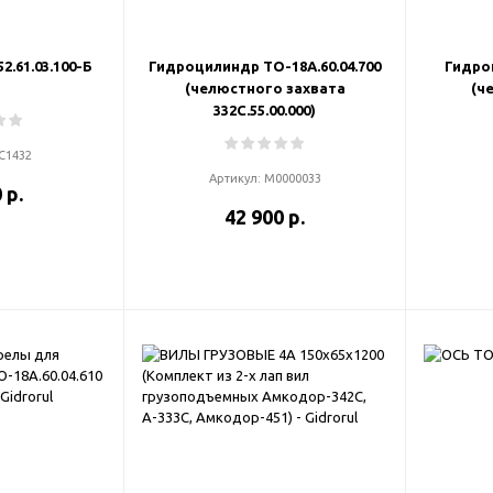
.61.03.100-Б
Гидроцилиндр ТО-18А.60.04.700
Гидроц
(челюстного захвата
(ч
332С.55.00.000)
С1432
Артикул:
М0000033
 р.
42 900 р.