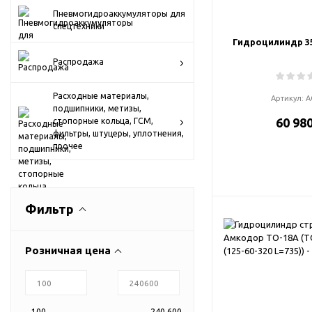
Пневмогидроаккумуляторы для
спецтехники
Гидроцилиндр 352
Распродажа
Расходные материалы,
Артикул:
А
подшипники, метизы,
60 980
стопорные кольца, ГСМ,
фильтры, штуцеры, уплотнения,
прочее
Фильтр
Розничная цена
100
240 600