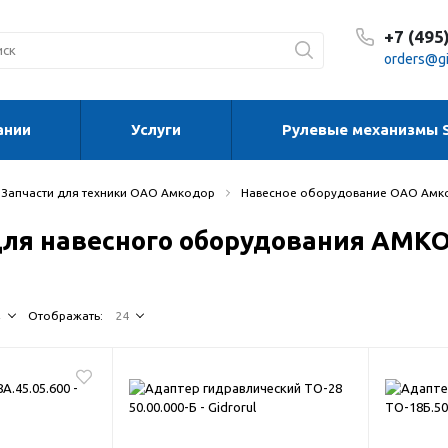
+7 (495
orders@gi
ании
Услуги
Рулевые механизмы 
С 8:30
С 8:30
Сб-Вс
Запчасти для техники ОАО Амкодор
Навесное оборудование ОАО Амк
для навесного оборудования АМ
↓
Отображать:
24