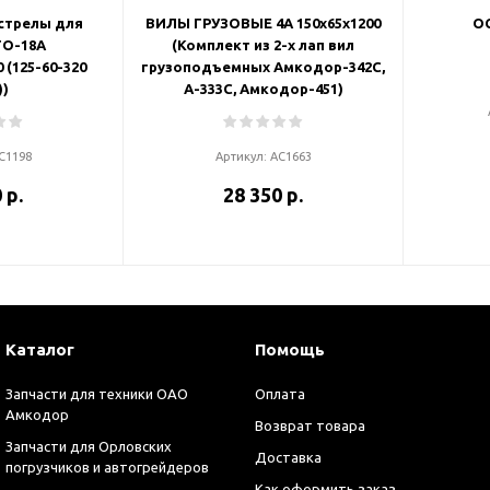
стрелы для
ВИЛЫ ГРУЗОВЫЕ 4А 150х65х1200
ОС
ТО-18А
(Комплект из 2-х лап вил
0 (125-60-320
грузоподъемных Амкодор-342С,
))
А-333С, Амкодор-451)
С1198
Артикул:
АС1663
 р.
28 350 р.
Каталог
Помощь
Запчасти для техники ОАО
Оплата
Амкодор
Возврат товара
Запчасти для Орловских
Доставка
погрузчиков и автогрейдеров
Как оформить заказ