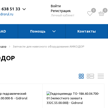
Войти
) 638 51 33
0
0
Регистрация.
drorul.ru
Личный кабинет
SAD
Помощь
Контакты
 до 17:30 Пн-Чт
 до 16:15 Пт
 - выходной
одор
Запчасти для навесного оборудования АМКОДОР
КОДОР