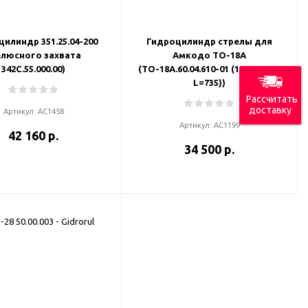
илиндр 351.25.04-200
Гидроцилиндр стрелы для
елюсного захвата
Амкодо ТО-18А
342С.55.000.00)
(ТО-18А.60.04.610-01 (125-60-320
L=735))
Рассчитать
доставку
Артикул:
АС1458
Артикул:
АС1199
42 160 р.
34 500 р.