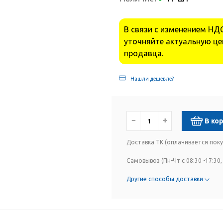
В связи с изменением НДС
уточняйте актуальную це
продавца.
Нашли дешевле?
−
+
В ко
Доставка ТК (оплачивается пок
Самовывоз (Пн-Чт с 08:30 -17:30, 
Другие способы доставки