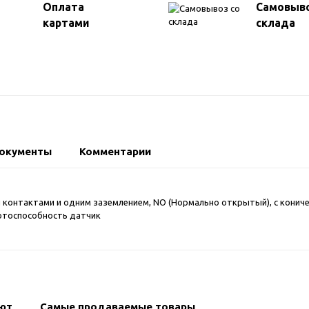
Оплата
Самовыво
картами
склада
окументы
Комментарии
онтактами и одним заземлением, NO (Нормально открытый), с коническо
ботоспособность датчик
ают
Самые продаваемые товары