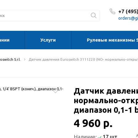
+7 (495
orders@gi
ании
Услуги
Рулевые механизмы 
С 8:30
С 8:30
Сб-Вс
witch S.r.l.
Датчик давления Euroswitch 3111220 (NO- нормально-открытый
Датчик давлени
нормально-откры
диапазон 0,1-1 b
4 960 р.
Наличие:
17 шт