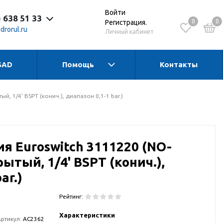
Войти
) 638 51 33
0
0
Регистрация.
drorul.ru
Личный кабинет
SAD
Помощь
Контакты
 до 17:30 Пн-Чт
 до 16:15 Пт
 - выходной
, 1/4' BSPT (конич.), диапазон 0,1-1 bar.)
я Euroswitch 3111220 (NO-
тый, 1/4' BSPT (конич.),
ar.)
Рейтинг:
Характеристики
Артикул:
АС2362