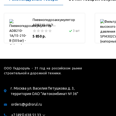
Пневмогидроаккумулятор
ADB210-1A/1...
3 шт
5 850 р.
ООО Гидроруль - 31 год на российском рынке
строительной и дорожной техники.
г. Москва ул. Василия Петушкова д. 3,
территория ОАО "Автокомбинат № 36"
orders@gidrorul.ru
+7 (495) 638 51 33