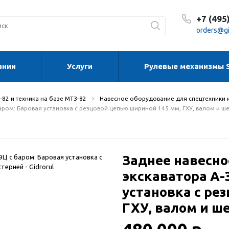
+7 (495
orders@gi
ании
Услуги
Рулевые механизмы 
С 8:30
С 8:30
Сб-Вс
82 и техника на базе МТЗ-82
Навесное оборудование для спецтехники 
ром: Баровая установка с резцовой цепью шириной 145 мм, ГХУ, валом и ш
Заднее навесно
экскаватора А-
установка с ре
ГХУ, валом и ш