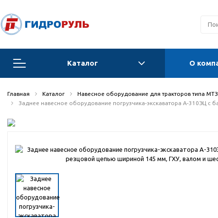
Каталог
О комп
Запчасти для техники ОАО Амкодор
Главная
Каталог
Навесное оборудование для тракторов типа МТЗ-
Заднее навесное оборудование погрузчика-экскаватора А-310ЭЦ с ба
Запчасти для Орловских погрузчиков и
автогрейдеров
Запчасти для автогрейдеров
Радиаторы, охладители, калориферы,
теплообменники
Гидравлические системы
Гидроцилиндры для спецтехники