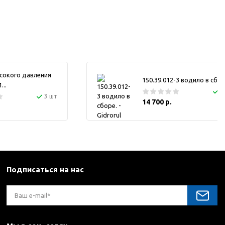
сокого давления
150.39.012-3 водило в сбор
..
1
3 шт
14 700 р.
Подписаться на нас