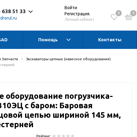
Войти
) 638 51 33
0
0
Регистрация.
drorul.ru
Личный кабинет
SAD
Помощь
Контакты
 до 17:30 Пн-Чт
 до 16:15 Пт
 - выходной
и Запчасти
Экскаваторы цепные (навесное оборудование)
естерней
е оборудование погрузчика-
310ЭЦ с баром: Баровая
зцовой цепью шириной 145 мм,
естерней
Рейтинг: