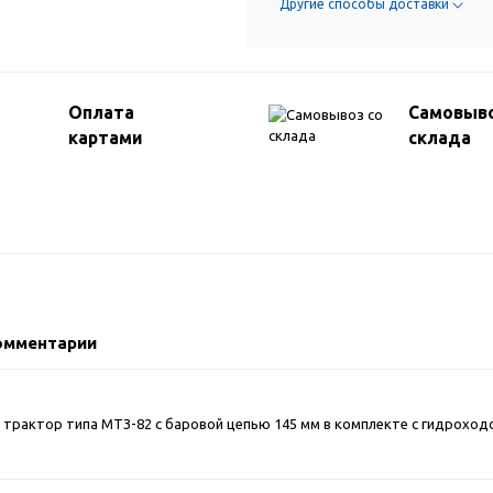
Другие способы доставки
Оплата
Самовыво
картами
склада
омментарии
 трактор типа МТЗ-82 с баровой цепью 145 мм в комплекте с гидрохо